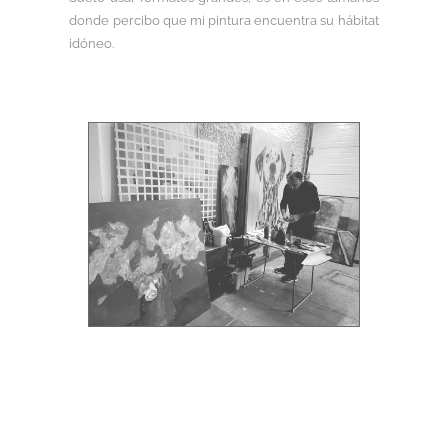
donde percibo que mi pintura encuentra su hábitat
idóneo.