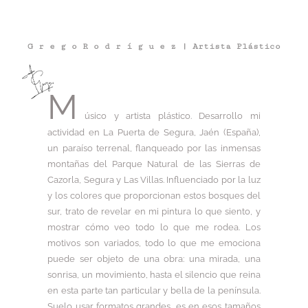
G r e g o R o d r í g u e z | Artista Plástico
M
úsico y artista plástico. Desarrollo mi
actividad en La Puerta de Segura, Jaén (España),
un paraíso terrenal, flanqueado por las inmensas
montañas del Parque Natural de las Sierras de
Cazorla, Segura y Las Villas. Influenciado por la luz
y los colores que proporcionan estos bosques del
sur, trato de revelar en mi pintura lo que siento, y
mostrar cómo veo todo lo que me rodea. Los
motivos son variados, todo lo que me emociona
puede ser objeto de una obra: una mirada, una
sonrisa, un movimiento, hasta el silencio que reina
en esta parte tan particular y bella de la península.
Suelo usar formatos grandes, es en esos tamaños